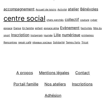
accompagnement
atelier
Bénévoles
Accueil de loisirs
Activité
centre social
collectif
chats perchés
couture
cyber
Evènement
espace
Danse
En famille
enfant
espace alma
festivités
fête du
Inscription
Lille
numérique
sport
Instagram
journée
printemps
Rencontres
repair café
réseaux sociaux
Solidarité
Temps forts
Tricot
A propos
Mentions légales
Contact
Portail famille
Nos ateliers
Inscriptions
Adhésion