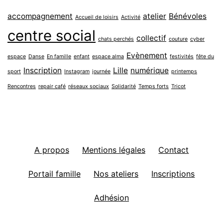
accompagnement
atelier
Bénévoles
Accueil de loisirs
Activité
centre social
collectif
chats perchés
couture
cyber
Evènement
espace
Danse
En famille
enfant
espace alma
festivités
fête du
Inscription
Lille
numérique
sport
Instagram
journée
printemps
Rencontres
repair café
réseaux sociaux
Solidarité
Temps forts
Tricot
A propos
Mentions légales
Contact
Portail famille
Nos ateliers
Inscriptions
Adhésion