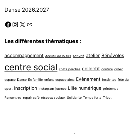
Danse 2026.2027
Facebook
Instagram
X
Link
Les différentes thématiques :
accompagnement
atelier
Bénévoles
Accueil de loisirs
Activité
centre social
collectif
chats perchés
couture
cyber
Evènement
espace
Danse
En famille
enfant
espace alma
festivités
fête du
Inscription
Lille
numérique
sport
Instagram
journée
printemps
Rencontres
repair café
réseaux sociaux
Solidarité
Temps forts
Tricot