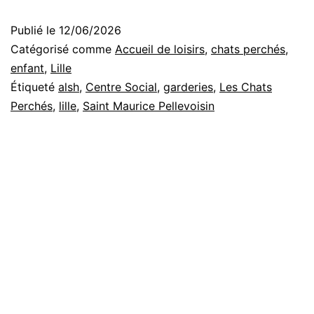
des
Publié le
12/06/2026
dossiers
Catégorisé comme
Accueil de loisirs
,
chats perchés
,
Périscolaires/alsh
enfant
,
Lille
Étiqueté
alsh
,
Centre Social
,
garderies
,
Les Chats
Perchés
,
lille
,
Saint Maurice Pellevoisin