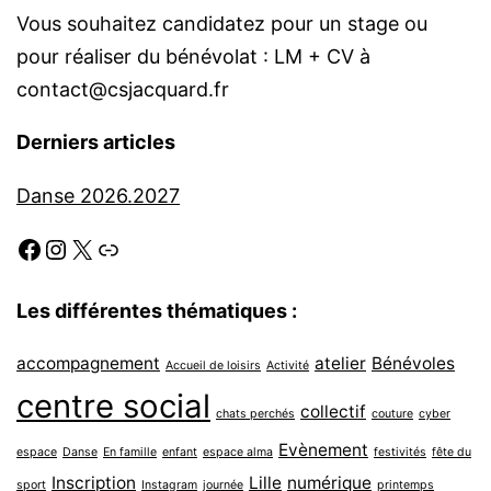
Vous souhaitez candidatez pour un stage ou
pour réaliser du bénévolat : LM + CV à
contact@csjacquard.fr
Derniers articles
Danse 2026.2027
Facebook
Instagram
X
Link
Les différentes thématiques :
accompagnement
atelier
Bénévoles
Accueil de loisirs
Activité
centre social
collectif
chats perchés
couture
cyber
Evènement
espace
Danse
En famille
enfant
espace alma
festivités
fête du
Inscription
Lille
numérique
sport
Instagram
journée
printemps