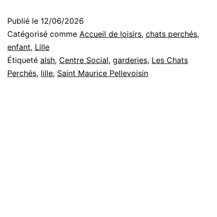
des
Publié le
12/06/2026
dossiers
Catégorisé comme
Accueil de loisirs
,
chats perchés
,
Périscolaires/alsh
enfant
,
Lille
Étiqueté
alsh
,
Centre Social
,
garderies
,
Les Chats
Perchés
,
lille
,
Saint Maurice Pellevoisin