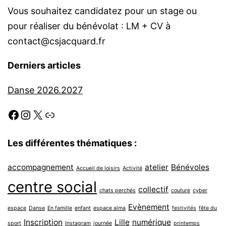
Vous souhaitez candidatez pour un stage ou
pour réaliser du bénévolat : LM + CV à
contact@csjacquard.fr
Derniers articles
Danse 2026.2027
Facebook
Instagram
X
Link
Les différentes thématiques :
accompagnement
atelier
Bénévoles
Accueil de loisirs
Activité
centre social
collectif
chats perchés
couture
cyber
Evènement
espace
Danse
En famille
enfant
espace alma
festivités
fête du
Inscription
Lille
numérique
sport
Instagram
journée
printemps