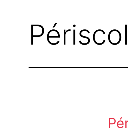
Périscol
Pér