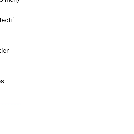
fectif
sier
es