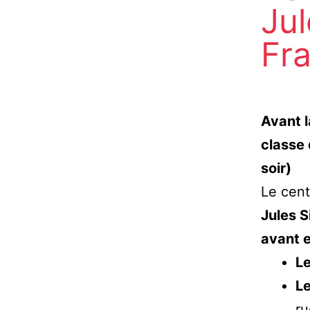
Jul
Fr
Avant l
classe 
soir)
Le cent
Jules S
avant e
Le
Le
ru