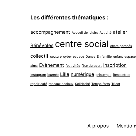
Les différentes thématiques :
accompagnement
atelier
Accueil de loisirs
Activité
centre social
Bénévoles
chats perchés
collectif
couture
cyber espace
Danse
En famille
enfant
espace
Evènement
Inscription
alma
festivités
fête du sport
Lille
numérique
Instagram
journée
printemps
Rencontres
repair café
réseaux sociaux
Solidarité
Temps forts
Tricot
A propos
Mentions