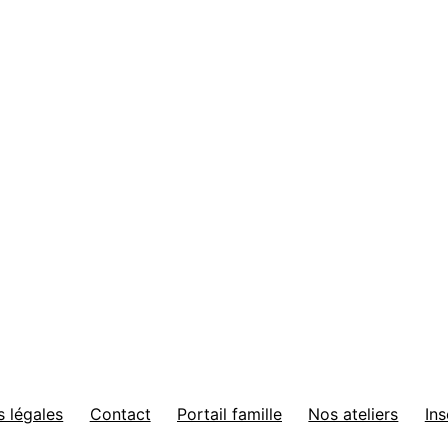
 légales
Contact
Portail famille
Nos ateliers
Ins