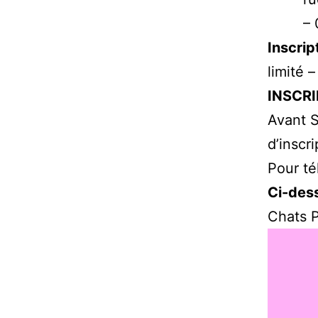
– 
Inscrip
limité 
INSCRI
Avant S
d’inscr
Pour té
Ci-des
Chats P