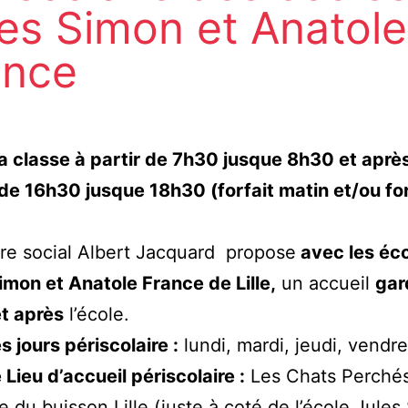
es Simon et Anatole
ance
a classe à partir de 7h30 jusque 8h30 et après
de 16h30 jusque 18h30 (forfait matin et/ou for
re social Albert Jacquard propose
avec les éc
imon et Anatole France de Lille,
un accueil
gar
t après
l’école.
s jours périscolaire :
lundi, mardi, jeudi, vendr
 Lieu d’accueil périscolaire :
Les Chats Perchés
e du buisson Lille (juste à coté de l’école Jules