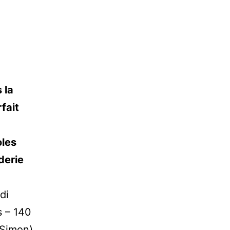
 la
fait
oles
derie
edi
 – 140
 Simon)