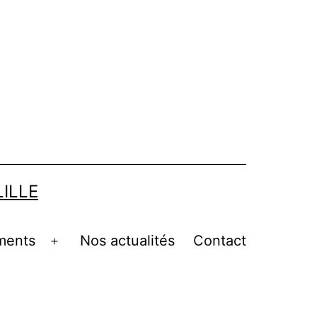
LILLE
ments
Nos actualités
Contact
Ouvrir
le
menu