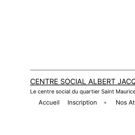
Aller
au
contenu
CENTRE SOCIAL ALBERT JACQ
Le centre social du quartier Saint Maurice 
Accueil
Inscription
Nos At
Ouvrir
le
menu