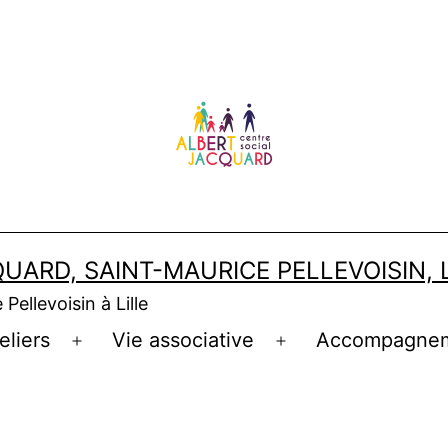
UARD, SAINT-MAURICE PELLEVOISIN, 
Pellevoisin à Lille
eliers
Vie associative
Accompagne
Ouvrir
Ouvrir
le
le
menu
menu