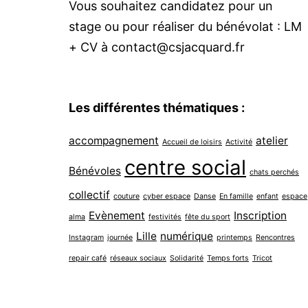
Vous souhaitez candidatez pour un
stage ou pour réaliser du bénévolat : LM
+ CV à contact@csjacquard.fr
Les différentes thématiques :
accompagnement
atelier
Accueil de loisirs
Activité
centre social
Bénévoles
chats perchés
collectif
couture
cyber espace
Danse
En famille
enfant
espace
Evènement
Inscription
alma
festivités
fête du sport
Lille
numérique
Instagram
journée
printemps
Rencontres
repair café
réseaux sociaux
Solidarité
Temps forts
Tricot