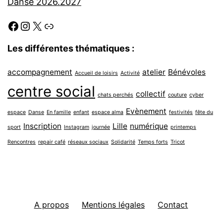
Danse 2026.2027
Facebook
Instagram
X
Link
Les différentes thématiques :
accompagnement
atelier
Bénévoles
Accueil de loisirs
Activité
centre social
collectif
chats perchés
couture
cyber
Evènement
espace
Danse
En famille
enfant
espace alma
festivités
fête du
Inscription
Lille
numérique
sport
Instagram
journée
printemps
Rencontres
repair café
réseaux sociaux
Solidarité
Temps forts
Tricot
A propos
Mentions légales
Contact