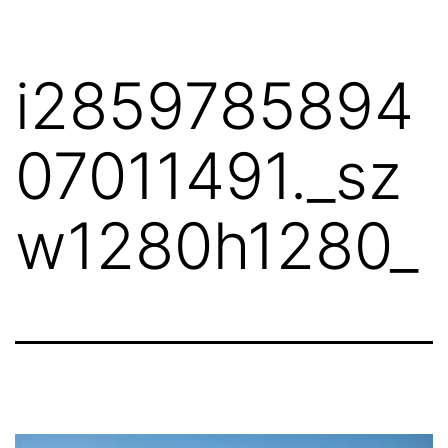
i2859785894
07011491._sz
w1280h1280_