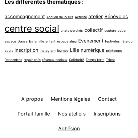
Les différentes thématiques :
accompagnement
atelier
Bénévoles
Accueil de loisirs
Activité
centre social
collectif
chats perchés
couture
cyber
Evènement
espace
Danse
En famille
enfant
espace alma
festivités
fête du
Inscription
Lille
numérique
sport
Instagram
journée
printemps
Rencontres
repair café
réseaux sociaux
Solidarité
Temps forts
Tricot
A propos
Mentions légales
Contact
Portail famille
Nos ateliers
Inscriptions
Adhésion