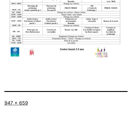
Taille
947 × 659
originale