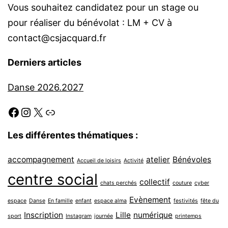
Vous souhaitez candidatez pour un stage ou
pour réaliser du bénévolat : LM + CV à
contact@csjacquard.fr
Derniers articles
Danse 2026.2027
Facebook
Instagram
X
Link
Les différentes thématiques :
accompagnement
atelier
Bénévoles
Accueil de loisirs
Activité
centre social
collectif
chats perchés
couture
cyber
Evènement
espace
Danse
En famille
enfant
espace alma
festivités
fête du
Inscription
Lille
numérique
sport
Instagram
journée
printemps