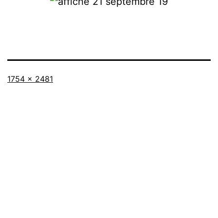
Taille
1754 × 2481
originale