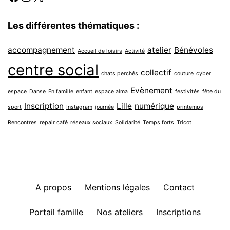
Les différentes thématiques :
accompagnement
atelier
Bénévoles
Accueil de loisirs
Activité
centre social
collectif
chats perchés
couture
cyber
Evènement
espace
Danse
En famille
enfant
espace alma
festivités
fête du
Inscription
Lille
numérique
sport
Instagram
journée
printemps
Rencontres
repair café
réseaux sociaux
Solidarité
Temps forts
Tricot
A propos
Mentions légales
Contact
Portail famille
Nos ateliers
Inscriptions