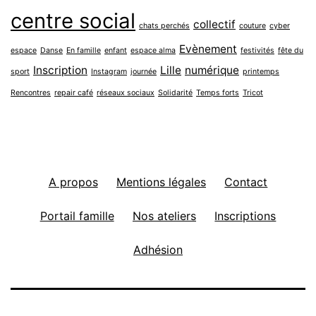
centre social
collectif
chats perchés
couture
cyber
Evènement
espace
Danse
En famille
enfant
espace alma
festivités
fête du
Inscription
Lille
numérique
sport
Instagram
journée
printemps
Rencontres
repair café
réseaux sociaux
Solidarité
Temps forts
Tricot
A propos
Mentions légales
Contact
Portail famille
Nos ateliers
Inscriptions
Adhésion