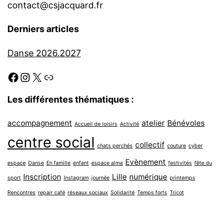
contact@csjacquard.fr
Derniers articles
Danse 2026.2027
Facebook
Instagram
X
Link
Les différentes thématiques :
accompagnement
atelier
Bénévoles
Accueil de loisirs
Activité
centre social
collectif
chats perchés
couture
cyber
Evènement
espace
Danse
En famille
enfant
espace alma
festivités
fête du
Inscription
Lille
numérique
sport
Instagram
journée
printemps
Rencontres
repair café
réseaux sociaux
Solidarité
Temps forts
Tricot