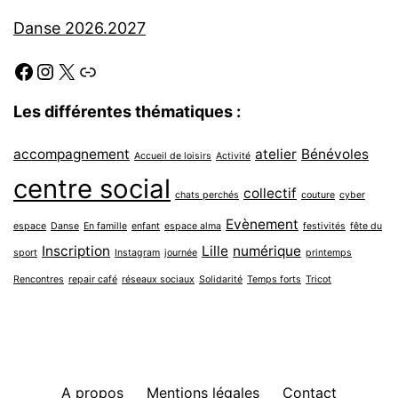
Danse 2026.2027
Facebook
Instagram
X
Link
Les différentes thématiques :
accompagnement
atelier
Bénévoles
Accueil de loisirs
Activité
centre social
collectif
chats perchés
couture
cyber
Evènement
espace
Danse
En famille
enfant
espace alma
festivités
fête du
Inscription
Lille
numérique
sport
Instagram
journée
printemps
Rencontres
repair café
réseaux sociaux
Solidarité
Temps forts
Tricot
A propos
Mentions légales
Contact