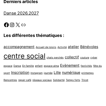
Derniers articles
Danse 2026.2027
Facebook
Instagram
X
Link
Les différentes thématiques :
accompagnement
atelier
Bénévoles
Accueil de loisirs
Activité
centre social
collectif
chats perchés
couture
cyber
Evènement
espace
Danse
En famille
enfant
espace alma
festivités
fête du
Inscription
Lille
numérique
sport
Instagram
journée
printemps
Rencontres
repair café
réseaux sociaux
Solidarité
Temps forts
Tricot