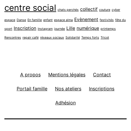
centre social
collectif
chats perchés
couture
cyber
Evènement
espace
Danse
En famille
enfant
espace alma
festivités
fête du
Inscription
Lille
numérique
sport
Instagram
journée
printemps
Rencontres
repair café
réseaux sociaux
Solidarité
Temps forts
Tricot
A propos
Mentions légales
Contact
Portail famille
Nos ateliers
Inscriptions
Adhésion