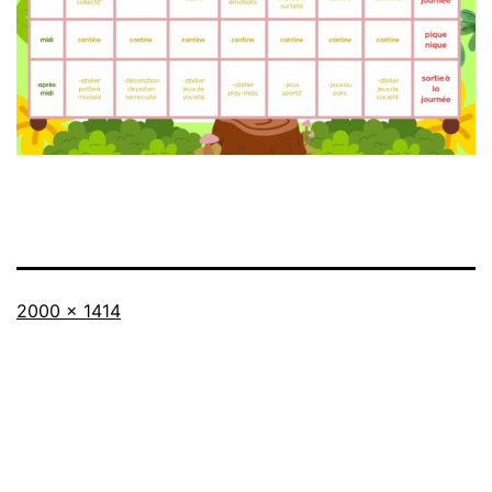
Taille
2000 × 1414
originale